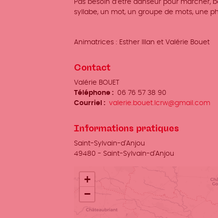
Pas besoin d’être danseur pour marcher, bou
syllabe, un mot, un groupe de mots, une ph
Animatrices : Esther Illan et Valérie Bouet
Contact
Organisateur
Valérie BOUET
/
Téléphone
06 76 57 38 90
Prénom
Courriel
valerie.bouet.lcrw@gmail.com
Nom
Informations pratiques
Lieu
Saint-Sylvain-d'Anjou
Ville
49480
-
Saint-Sylvain-d'Anjou
+
−