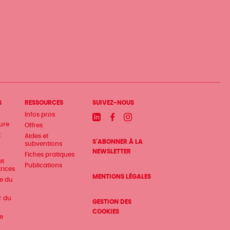
S
RESSOURCES
SUIVEZ-NOUS
Infos pros
Linkedin
Facebook
Instagram
ture
Offres
t
Aides et
S'ABONNER À LA
subventions
NEWSLETTER
Fiches pratiques
et
Publications
trices
MENTIONS LÉGALES
te du
r du
GESTION DES
COOKIES
e