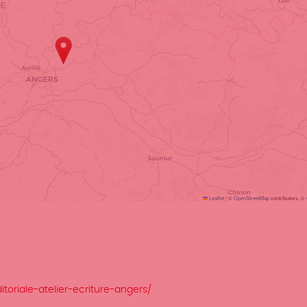
Leaflet
|
©
OpenStreetMap
contributors, ©
toriale-atelier-ecriture-angers/