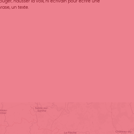
ger, hausser la voix, ni écrivain pour écrire une
rase, un texte.