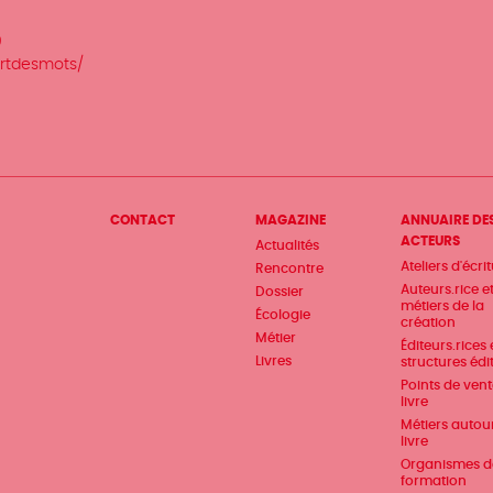
9
artdesmots/
Menu
CONTACT
MAGAZINE
ANNUAIRE DE
ACTEURS
Actualités
Pied
Ateliers d'écri
Rencontre
de
Auteurs.rice e
Dossier
métiers de la
Écologie
page
création
Métier
Éditeurs.rices 
Livres
structures édi
Points de ven
livre
Métiers autou
livre
Organismes d
formation