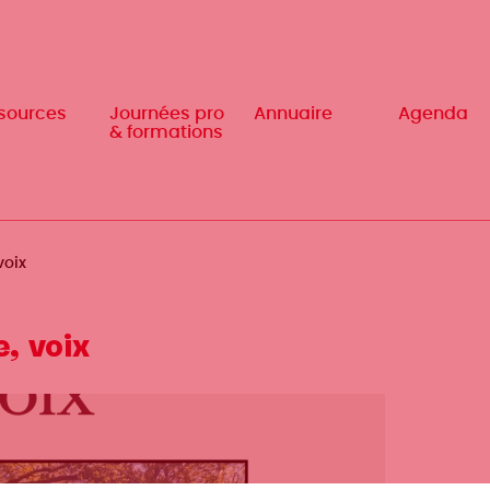
sources
sources
Journées pro
Journées pro
Annuaire
Annuaire
Agenda
Agenda
& formations
& formations
voix
, voix