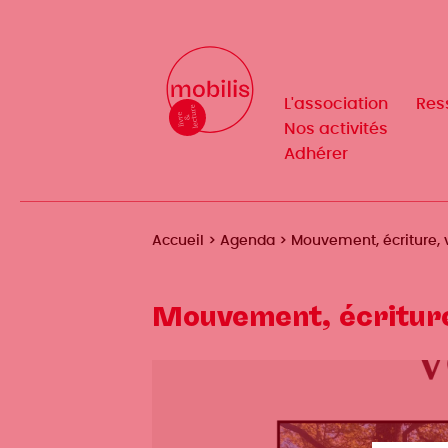
Aller
au
Mobilis
Mobilis
✕
contenu
✕
principal
L'association
L'association
Res
Res
Navigation
Navigation
Nos activités
Nos activités
Adhérer
Adhérer
principale
principale
Fil
Accueil
Agenda
Mouvement, écriture, 
d'Ariane
Mouvement, écriture