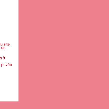
u site,
s de
s à
e privée