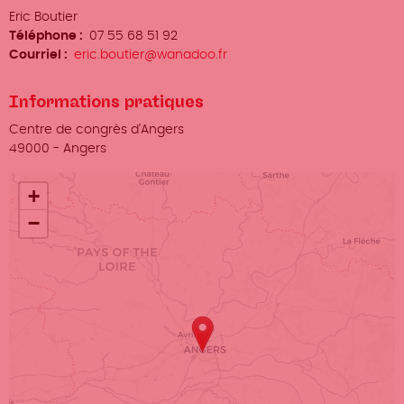
Organisateur
Eric Boutier
/
Téléphone
07 55 68 51 92
Prénom
Courriel
eric.boutier@wanadoo.fr
Nom
Informations pratiques
Lieu
Centre de congrès d'Angers
Ville
49000
-
Angers
+
−