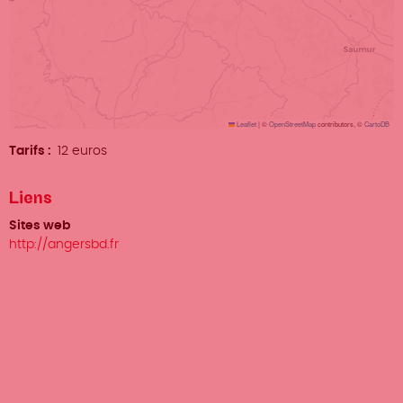
Leaflet
|
©
OpenStreetMap
contributors, ©
CartoDB
Tarifs
12 euros
Liens
Sites web
http://angersbd.fr