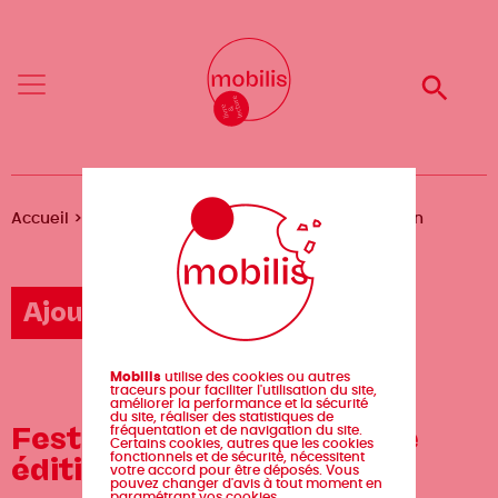
Aller
Mobilis
Mobilis
au
✕
✕
contenu
principal
Reche
Reche
Menu
Menu
Fil
Accueil
Agenda
Festival AngersBD 26ème édition
d'Ariane
Ajouter un événement
Mobilis
utilise des cookies ou autres
traceurs pour faciliter l'utilisation du site,
améliorer la performance et la sécurité
du site, réaliser des statistiques de
Festival AngersBD 26ème
fréquentation et de navigation du site.
Certains cookies, autres que les cookies
fonctionnels et de sécurité, nécessitent
édition
votre accord pour être déposés. Vous
pouvez changer d'avis à tout moment en
paramétrant vos cookies.