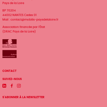
Pays de la Loire
BP 70204
44002 NANTES Cedex 01
Mail :
contact@mobilis-paysdelaloire.fr
Association financée par l'État
(DRAC Pays de la Loire)
Menu
CONTACT
Pied
SUIVEZ-NOUS
de
Linkedin
Facebook
Instagram
page
S'ABONNER À LA NEWSLETTER