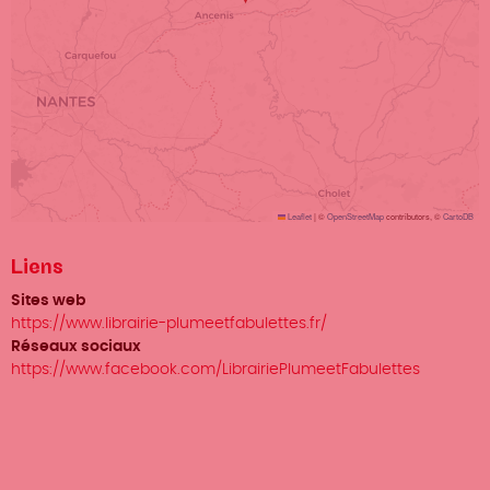
Leaflet
|
©
OpenStreetMap
contributors, ©
CartoDB
Liens
Sites web
https://www.librairie-plumeetfabulettes.fr/
Réseaux sociaux
https://www.facebook.com/LibrairiePlumeetFabulettes