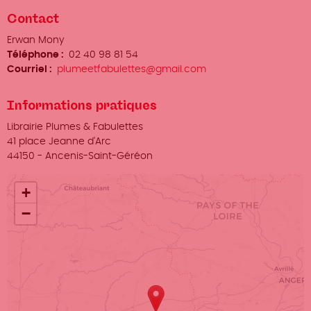
Contact
Organisateur
Erwan Mony
/
Téléphone
02 40 98 81 54
Prénom
Courriel
plumeetfabulettes@gmail.com
Nom
Informations pratiques
Lieu
Librairie Plumes & Fabulettes
Adresse
41 place Jeanne d'Arc
Ville
44150
-
Ancenis-Saint-Géréon
+
−