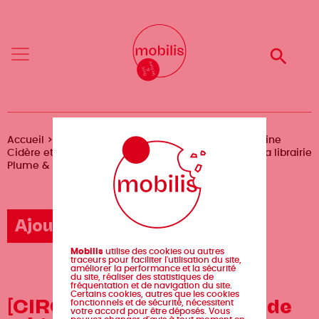
Aller
Mobilis
Mobilis
au
✕
✕
contenu
principal
Reche
Reche
Menu
Menu
Fil
Accueil
Agenda
[CIRCUIT COURT] Atelier de Céline
Cidère et rencontre avec les éditions PourPenser à la librairie
d'Ariane
Plume & Fabulettes
Ajouter un événement
Mobilis
utilise des cookies ou autres
traceurs pour faciliter l'utilisation du site,
améliorer la performance et la sécurité
du site, réaliser des statistiques de
fréquentation et de navigation du site.
Certains cookies, autres que les cookies
[CIRCUIT COURT] Atelier de
fonctionnels et de sécurité, nécessitent
votre accord pour être déposés. Vous