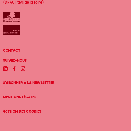
(DRAC Pays de la Loire)
Menu
CONTACT
Pied
SUIVEZ-NOUS
de
Linkedin
Facebook
Instagram
page
S'ABONNER À LA NEWSLETTER
MENTIONS LÉGALES
GESTION DES COOKIES