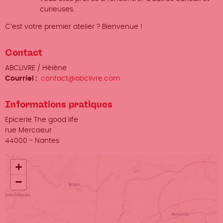
curieuses.
C’est votre premier atelier ? Bienvenue !
Contact
Organisateur
ABCLIVRE / Hélène
/
Courriel
contact@abclivre.com
Prénom
Nom
Informations pratiques
Lieu
Epicerie The good life
Adresse
rue Mercoeur
Ville
44000
-
Nantes
+
−