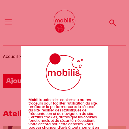
Aller
Mobilis
Mobilis
au
✕
✕
contenu
principal
Reche
Reche
Menu
Menu
Fil
Accueil
Agenda
Atelier d'écriture Rêves
d'Ariane
Ajouter un événement
Mobilis
utilise des cookies ou autres
traceurs pour faciliter l'utilisation du site,
améliorer la performance et la sécurité
du site, réaliser des statistiques de
Atelier d'écriture Rêves
fréquentation et de navigation du site.
Certains cookies, autres que les cookies
fonctionnels et de sécurité, nécessitent
votre accord pour être déposés. Vous
pouvez changer d'avis à tout moment en