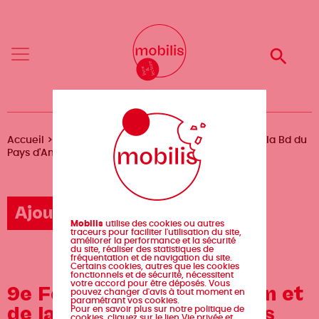
Aller
Mobilis
Mobilis
au
✕
✕
contenu
principal
Reche
Reche
Menu
Menu
Fil
Accueil
Agenda
9e Festival de l'illustration et de la Bd du
Pays d'Ancenis
d'Ariane
Ajouter un événement
Mobilis
utilise des cookies ou autres
traceurs pour faciliter l'utilisation du site,
améliorer la performance et la sécurité
du site, réaliser des statistiques de
fréquentation et de navigation du site.
Certains cookies, autres que les cookies
fonctionnels et de sécurité, nécessitent
votre accord pour être déposés. Vous
9e Festival de l'illustration et
pouvez changer d'avis à tout moment en
paramétrant vos cookies.
de la Bd du Pays d'Ancenis
Pour en savoir plus sur notre politique de
cookies, cliquez sur le lien Vie privée et