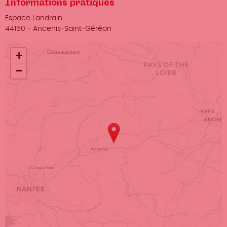
Informations pratiques
Lieu
Espace Landrain
Ville
44150
-
Ancenis-Saint-Géréon
+
−