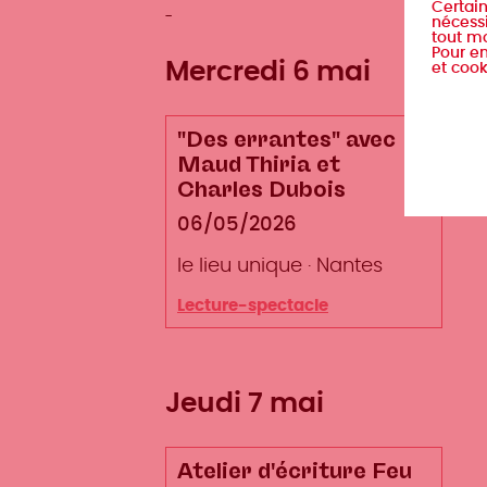
Certain
nécessi
tout m
Pour en
Mercredi 6 mai
et cook
"Des errantes" avec
Maud Thiria et
Charles Dubois
Date
06/05/2026
Lieu
le lieu unique
Ville
Nantes
Type
Lecture-spectacle
d'événement
Jeudi 7 mai
Atelier d'écriture Feu