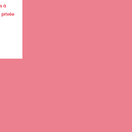
s à
e privée