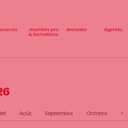
sources
sources
Journées pro
Journées pro
Annuaire
Annuaire
Agenda
Agenda
& formations
& formations
26
Pagination
let
Août
Septembre
Octobre
>