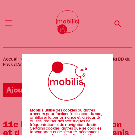
Aller
Mobilis
Mobilis
au
✕
✕
contenu
principal
Reche
Reche
Menu
Menu
Fil
Accueil
Agenda
11e Festival de l'illustration et d ela BD du
Pays d'Ancenis
d'Ariane
Ajouter un événement
Mobilis
utilise des cookies ou autres
traceurs pour faciliter l'utilisation du site,
améliorer la performance et la sécurité
11e Festival de l'illustration
du site, réaliser des statistiques de
fréquentation et de navigation du site.
Certains cookies, autres que les cookies
et d ela BD du Pays d'Ancenis
fonctionnels et de sécurité, nécessitent