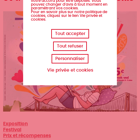
votre accord pour être déposés. Vous
pouvez changer d'avis à tout moment en
paramétrant vos cookies.
Pour en savoir plus sur notre politique de
cookies, cliquez sur le lien Vie privée et
cookies.
Tout accepter
Tout refuser
Personnaliser
Vie privée et cookies
Type
Exposition
d'événement
Festival
Prix et récompenses