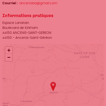
Prénom
Courriel
ancenisbd@gmail.com
Nom
Informations pratiques
Lieu
Espace Landrain
Adresse
Boulevard de Kirkham
44150 ANCENIS-SAINT-GEREON
Ville
44150
-
Ancenis-Saint-Géréon
+
−