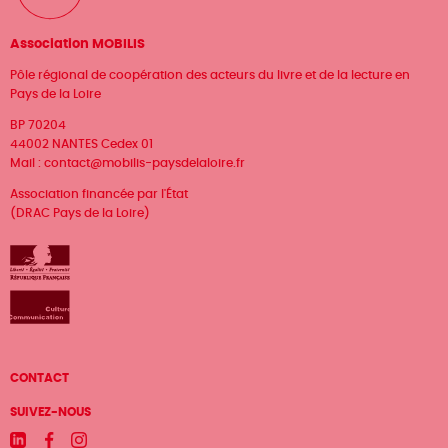
Association MOBILIS
Pôle régional de coopération des acteurs du livre et de la lecture en
Pays de la Loire
BP 70204
44002 NANTES Cedex 01
Mail :
contact@mobilis-paysdelaloire.fr
Association financée par l'État
(DRAC Pays de la Loire)
Menu
CONTACT
Pied
SUIVEZ-NOUS
Linkedin
Facebook
Instagram