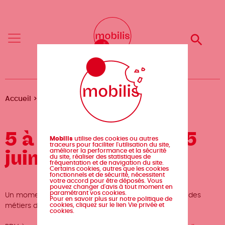
Aller
Mobilis
Mobilis
au
✕
✕
contenu
principal
Reche
Reche
Menu
Menu
Fil
Accueil
5 à 7 de Mobilis - 15 juin 2018
d'Ariane
5 à 7 de Mobilis - 15
Mobilis
utilise des cookies ou autres
traceurs pour faciliter l'utilisation du site,
juin 2018
améliorer la performance et la sécurité
du site, réaliser des statistiques de
fréquentation et de navigation du site.
Certains cookies, autres que les cookies
fonctionnels et de sécurité, nécessitent
votre accord pour être déposés. Vous
pouvez changer d'avis à tout moment en
paramétrant vos cookies.
Un moment festif et convivial pour cloturer le Forum des
Pour en savoir plus sur notre politique de
cookies, cliquez sur le lien Vie privée et
métiers du livre !
cookies.