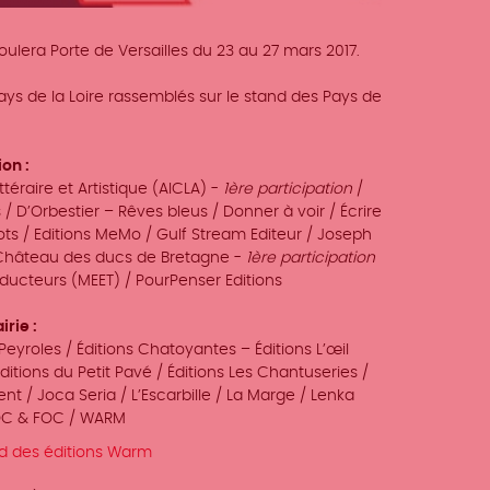
roulera Porte de Versailles du 23 au 27 mars 2017.
ays de la Loire rassemblés sur le stand des Pays de
ion :
ttéraire et Artistique (AICLA) -
1ère participation
/
/ D’Orbestier – Rêves bleus / Donner à voir / Écrire
nots / Editions MeMo / Gulf Stream Editeur / Joseph
du Château des ducs de Bretagne -
1ère participation
aducteurs (MEET) / PourPenser Editions
irie :
eyroles / Éditions Chatoyantes – Éditions L’œil
Éditions du Petit Pavé / Éditions Les Chantuseries /
rent / Joca Seria / L’Escarbille / La Marge / Lenka
SOC & FOC / WARM
and des éditions Warm