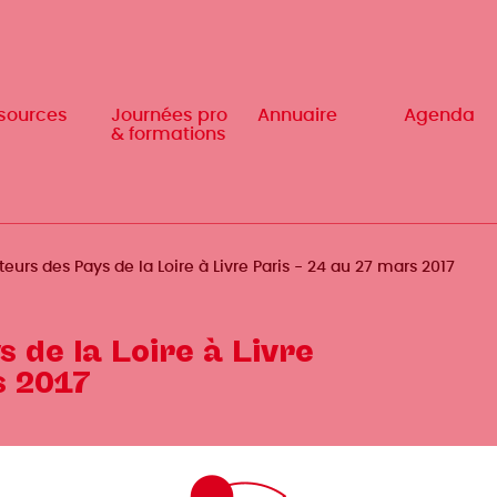
sources
sources
Journées pro
Journées pro
Annuaire
Annuaire
Agenda
Agenda
& formations
& formations
teurs des Pays de la Loire à Livre Paris - 24 au 27 mars 2017
s de la Loire à Livre
s 2017