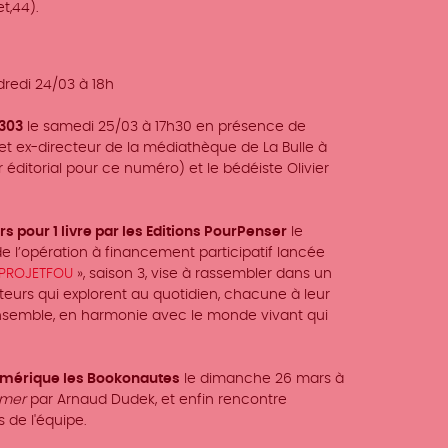
et,44).
dredi
24/03 à 18h
 303
le
samedi
25/03 à 17h30 en présence de
t ex-directeur de la médiathèque de La Bulle à
r éditorial pour ce numéro
) et le bédéiste Olivier
s pour 1 livre par les Editions PourPenser
le
e l’opération à financement participatif lancée
PROJETFOU
», saison 3, vise à rassembler dans un
teurs qui explorent au quotidien, chacune à leur
ensemble, en harmonie avec le monde vivant qui
numérique les Bookonautes
le dimanche 26 mars à
 mer
par Arnaud Dudek, et enfin rencontre
 de l'équipe.