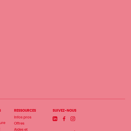
S
RESSOURCES
SUIVEZ-NOUS
Infos pros
Linkedin
Facebook
Instagram
ture
Offres
t
Aides et