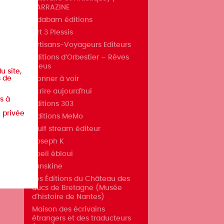
SARRAZINE
Adabam éditions
Art 3 Plessis
Artisans-Voyageurs Editeurs
Éditions d’Orbestier – Rêves
bleus
u site,
s de
Donner à voir
Écrire aujourd'hui
s à
Éditions 303
e privée
éditions MeMo
Gulf stream éditeur
Joseph K
L'oeil ébloui
Lanskine
Les Éditions du Château des
ducs de Bretagne (Musée
d'histoire de Nantes)
Maison des écrivains
étrangers et des traducteurs