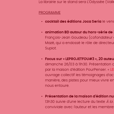
La librairie sur le stand sera L'Odyssée (Vall
PROGRAMME
cocktail des éditions Joca Seria
le
ven
animation BD autour du hors-série de
François-Jean Goudeau (
cofondateur e
Mazé, qui a endossé le rôle de directeu
Supiot.
Focus sur « LEPROJETFOU#3 », 20 auteur
dimanche 26/03 à 11h30.
Présentation d
par la maison d’édition PourPenser. «
LE
ouvrage collectif les témoignages
d’ac
manière, des pistes pour mieux vivre 
nous entoure.
Présentation de la maison d'édition 
13h30 suivie d'une lecture du texte
À la
conviviale avec l'auteur et les membres