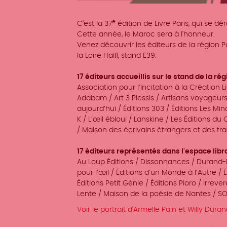
e
C'est la 37
édition de Livre Paris, qui se dé
Cette année, le Maroc sera à l'honneur.
Venez découvrir les éditeurs de la région P
la Loire Hall1, stand E39.
17 éditeurs accueillis sur le stand de la rég
Association pour l’Incitation à la Création Li
Adabam / Art 3 Plessis / Artisans voyageurs 
aujourd’hui / Éditions 303 / Éditions Les Mi
K / L’œil ébloui / Lanskine / Les Éditions 
/ Maison des écrivains étrangers et des tr
17 éditeurs représentés dans l'espace libra
Au Loup Éditions / Dissonnances / Durand-P
pour l’œil / Éditions d’un Monde à l’Autre / 
Éditions Petit Génie / Éditions Pioro / Irreve
Lente / Maison de la poésie de Nantes / 
Voir le portrait d'Armelle Pain et Willy Dur