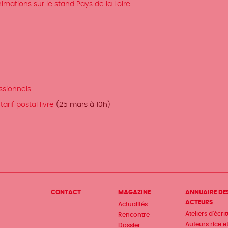
ations sur le stand Pays de la Loire
ssionnels
arif postal livre
(25 mars à 10h)
Menu
CONTACT
MAGAZINE
ANNUAIRE DE
ACTEURS
Actualités
Pied
Ateliers d'écri
Rencontre
Auteurs.rice e
Dossier