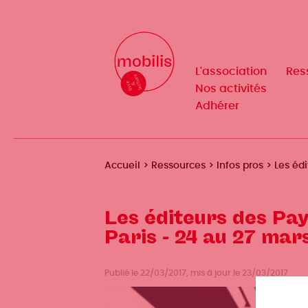
Aller
au
Mobilis
Mobilis
✕
contenu
✕
principal
L'association
L'association
Res
Res
Navigation
Navigation
Nos activités
Nos activités
Adhérer
Adhérer
principale
principale
Fil
Accueil
Ressources
Infos pros
Les édi
d'Ariane
Les éditeurs des Pay
Paris - 24 au 27 mar
Publié le 22/03/2017, mis à jour le 23/03/2017