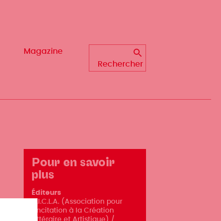
Magazine
Magazine
Rechercher
Rechercher
Pour en savoir
plus
Éditeurs
A.I.C.L.A. (Association pour
l'Incitation à la Création
Littéraire et Artistique) /