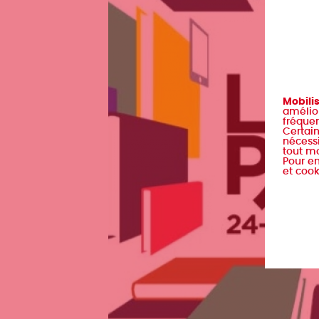
Mobili
amélior
fréquen
Certain
nécessi
tout m
Pour en
et cook