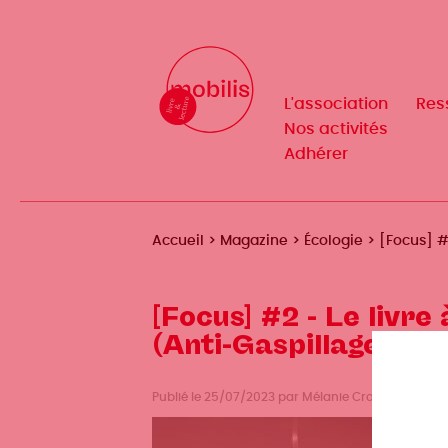
Aller
au
Mobilis
Mobilis
✕
contenu
✕
principal
L'association
L'association
Res
Res
Navigation
Navigation
Nos activités
Nos activités
Adhérer
Adhérer
principale
principale
Fil
Accueil
Magazine
Écologie
[Focus] #
d'Ariane
[Focus] #2 - Le livre
(Anti-Gaspillage Eco
Publié le 25/07/2023 par Mélanie Cronier, mis à 