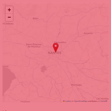
Localisation
+
−
Leaflet
|
©
OpenStreetMap
contributors, ©
CartoDB