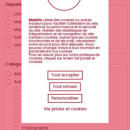
Département
Loire-Atlantique
Mobilis
utilise des cookies ou autres
Maine-et-Loire
traceurs pour faciliter l'utilisation du site,
améliorer la performance et la sécurité
Mayenne
du site, réaliser des statistiques de
fréquentation et de navigation du site.
Sarthe
Certains cookies, autres que les cookies
fonctionnels et de sécurité, nécessitent
votre accord pour être déposés. Vous
Vendée
pouvez changer d'avis à tout moment en
paramétrant vos cookies.
Pour en savoir plus sur notre politique de
cookies, cliquez sur le lien Vie privée et
cookies.
Catégories
Atelier d'écriture
Tout accepter
Auteurs.rices et métiers de la création
Tout refuser
Auteur.rice
Scénariste
Personnaliser
Illustrateur.rice
Vie privée et cookies
Dessinateur.rice
Coloriste
Photographe