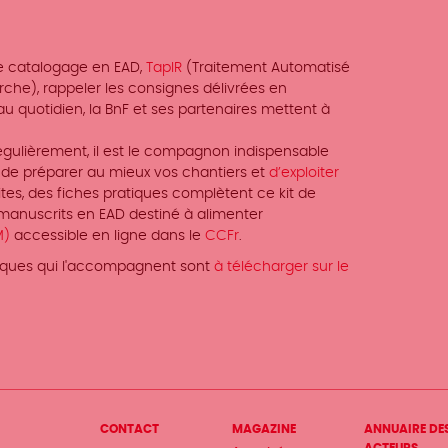
l de catalogage en EAD,
TapIR
(Traitement Automatisé
che), rappeler les consignes délivrées en
u quotidien, la BnF et ses partenaires mettent à
égulièrement, il est le compagnon indispensable
de préparer au mieux vos chantiers et
d’exploiter
tes, des fiches pratiques complètent ce kit de
 manuscrits en EAD destiné à alimenter
M)
accessible en ligne dans le
CCFr
.
atiques qui l'accompagnent sont
à télécharger sur le
Menu
CONTACT
MAGAZINE
ANNUAIRE DE