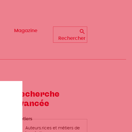
Magazine
Magazine
Rechercher
Rechercher
Recherche
avancée
Métiers
Auteurs.rices et métiers de