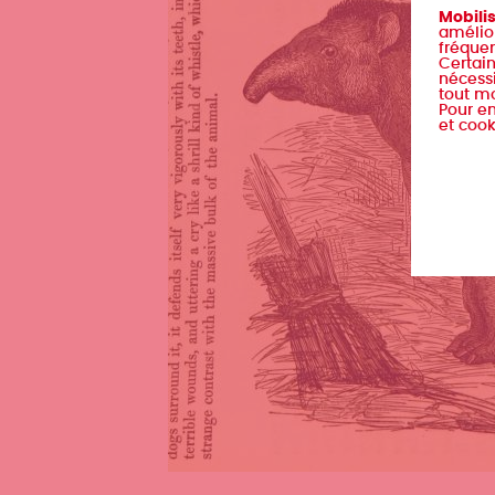
Mobili
amélior
fréquen
Certain
nécessi
tout m
Pour en
et cook