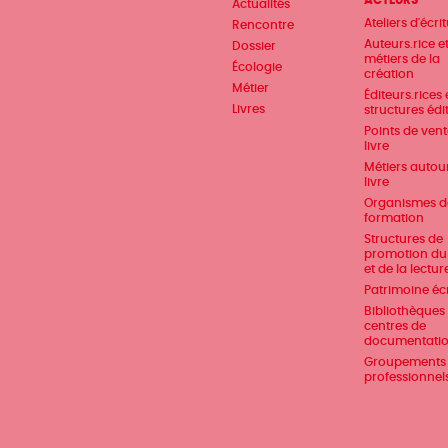
ACTEURS
Actualités
Pied
Ateliers d'écri
Rencontre
de
Auteurs.rice e
Dossier
métiers de la
Écologie
page
création
Métier
Éditeurs.rices 
Livres
structures édi
Points de ven
livre
Métiers autou
livre
Organismes d
formation
Structures de
promotion du 
et de la lectur
Patrimoine écr
Bibliothèques 
centres de
documentati
Groupements
professionnel