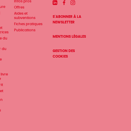
Infos pros
Linkedin
Facebook
Instagram
ture
Offres
t
Aides et
S'ABONNER À LA
subventions
NEWSLETTER
Fiches pratiques
et
Publications
trices
MENTIONS LÉGALES
te du
r du
GESTION DES
COOKIES
e
livre
e
it
et
on
s