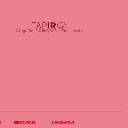
© Logo TapIR © BnF/CCFr - (Traitement A
utomatisé pour la Production d’Instrume
nts de Recherche)
S
RESSOURCES
SUIVEZ-NOUS