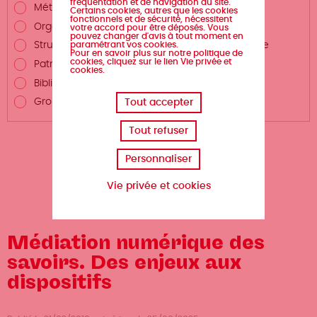
fréquentation et de navigation du site.
Métiers autour du livre
Certains cookies, autres que les cookies
fonctionnels et de sécurité, nécessitent
Organismes de formation
votre accord pour être déposés. Vous
pouvez changer d'avis à tout moment en
paramétrant vos cookies.
Structures de promotion du livre et de la lecture
Pour en savoir plus sur notre politique de
cookies, cliquez sur le lien Vie privée et
Patrimoine écrit
cookies.
Bibliothèques et centres de documentation
Groupements professionnels
Tout accepter
Tout refuser
Personnaliser
Vie privée et cookies
Médiation numérique des
savoirs. Des enjeux aux
dispositifs