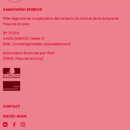
Association MOBILIS
Pôle régional de coopération des acteurs du livre et de la lecture en
Pays de la Loire
BP 70204
44002 NANTES Cedex 01
Mail :
contact@mobilis-paysdelaloire.fr
Association financée par l'État
(DRAC Pays de la Loire)
Menu
CONTACT
Pied
SUIVEZ-NOUS
de
Linkedin
Facebook
Instagram