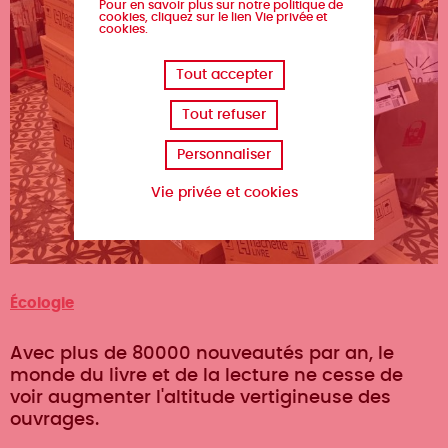
Pour en savoir plus sur notre politique de
cookies, cliquez sur le lien Vie privée et
cookies.
Tout accepter
Tout refuser
Personnaliser
Vie privée et cookies
Catégorie
Écologie
Avec plus de 80000 nouveautés par an, le
monde du livre et de la lecture ne cesse de
voir augmenter l'altitude vertigineuse des
ouvrages.