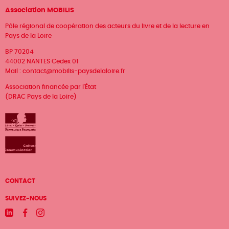
Association MOBILIS
Pôle régional de coopération des acteurs du livre et de la lecture en
Pays de la Loire
BP 70204
44002 NANTES Cedex 01
Mail :
contact@mobilis-paysdelaloire.fr
Association financée par l'État
(DRAC Pays de la Loire)
Menu
CONTACT
Pied
SUIVEZ-NOUS
de
Linkedin
Facebook
Instagram