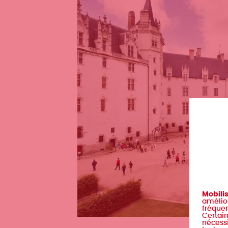
Mobili
amélior
fréquen
Certain
nécessi