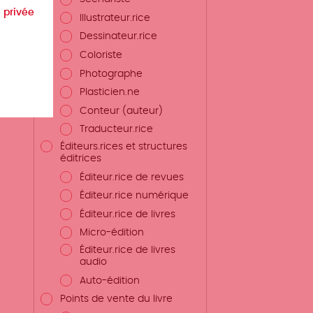
e privée
Illustrateur.rice
Dessinateur.rice
Coloriste
Photographe
Plasticien.ne
Conteur (auteur)
Traducteur.rice
Éditeurs.rices et structures
éditrices
Éditeur.rice de revues
Éditeur.rice numérique
Éditeur.rice de livres
Micro-édition
Éditeur.rice de livres
audio
Auto-édition
Points de vente du livre