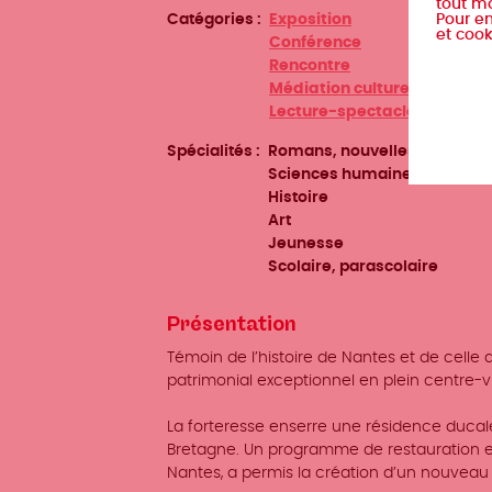
tout m
Pour en
Catégories
Exposition
et cook
Conférence
Rencontre
Médiation culturelle
Lecture-spectacle
Spécialités
Romans, nouvelles
Sciences humaines et social
Histoire
Art
Jeunesse
Scolaire, parascolaire
Présentation
Témoin de l’histoire de Nantes et de celle
patrimonial exceptionnel en plein centre-vil
La forteresse enserre une résidence ducale 
Bretagne. Un programme de restauration et
Nantes, a permis la création d’un nouveau 