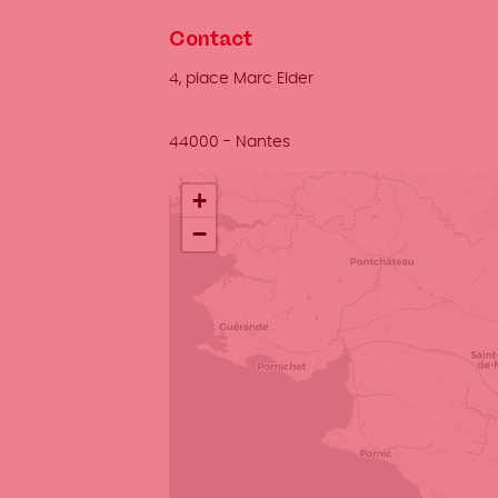
Contact
Adresse
4, place Marc Elder
Ville
44000
-
Nantes
Localisation
+
−