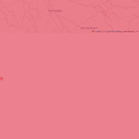
Leaflet
|
©
OpenStreetMap
contributors, ©
fr