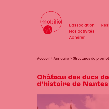
Aller
au
Mobilis
Mobilis
✕
contenu
✕
principal
L'association
L'association
Res
Res
Navigation
Navigation
Nos activités
Nos activités
Adhérer
Adhérer
principale
principale
Fil
Accueil
Annuaire
Structures de promo
d'Ariane
Château des ducs de
d’histoire de Nantes