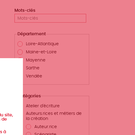
Mots-clés
Département
Loire-Atlantique
Maine-et-Loire
Mayenne
Sarthe
Vendée
Catégories
Atelier d'écriture
Auteurs.rices et métiers de
u site,
la création
s de
Auteur.rice
s à
Scénariste