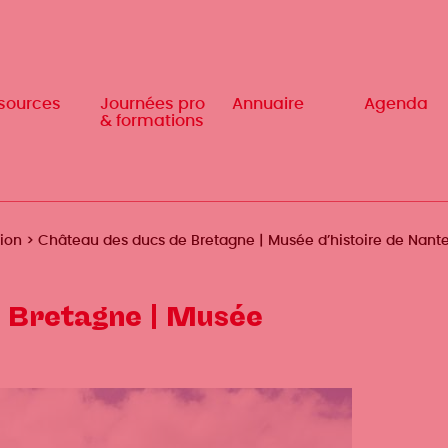
sources
sources
Journées pro
Journées pro
Annuaire
Annuaire
Agenda
Agenda
& formations
& formations
tion
Château des ducs de Bretagne | Musée d’histoire de Nant
 Bretagne | Musée