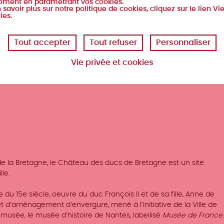
oment en paramétrant vos cookies.
 savoir plus sur notre politique de cookies, cliquez sur le lien Vi
ies.
Tout accepter
Tout refuser
Personnaliser
Vie privée et cookies
es
 de la Bretagne, le Château des ducs de Bretagne est un site
le.
du 15e siècle, oeuvre du duc François II et de sa fille, Anne de
 d’aménagement d’envergure, mené à l’initiative de la Ville de
musée, le musée d’histoire de Nantes, labellisé
Musée de France
.