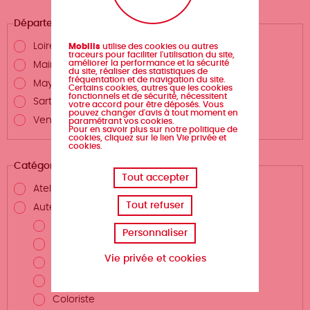
Département
Loire-Atlantique
Mobilis
utilise des cookies ou autres
traceurs pour faciliter l'utilisation du site,
améliorer la performance et la sécurité
Maine-et-Loire
du site, réaliser des statistiques de
fréquentation et de navigation du site.
Mayenne
Certains cookies, autres que les cookies
fonctionnels et de sécurité, nécessitent
Sarthe
votre accord pour être déposés. Vous
pouvez changer d'avis à tout moment en
Vendée
paramétrant vos cookies.
Pour en savoir plus sur notre politique de
cookies, cliquez sur le lien Vie privée et
cookies.
Catégories
Tout accepter
Atelier d'écriture
Tout refuser
Auteurs.rices et métiers de la création
Auteur.rice
Personnaliser
Scénariste
Vie privée et cookies
Illustrateur.rice
Dessinateur.rice
Coloriste