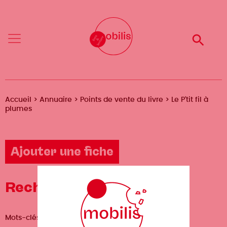
Aller
Mobilis
Mobilis
au
✕
✕
contenu
principal
Reche
Reche
Menu
Menu
Fil
Accueil
Annuaire
Points de vente du livre
Le P'tit fil à
plumes
d'Ariane
Ajouter une fiche
Recherche avancée
Mots-clés