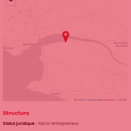
−
Leaflet
|
©
OpenStreetMap
contributors, ©
CartoDB
Structure
Statut juridique
Micro-entrepreneur