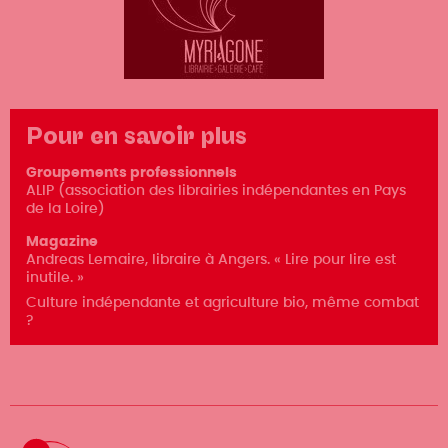
Pour en savoir plus
Groupements professionnels
ALIP (association des librairies indépendantes en Pays
de la Loire)
Magazine
Andreas Lemaire, libraire à Angers. « Lire pour lire est
inutile. »
Culture indépendante et agriculture bio, même combat
?