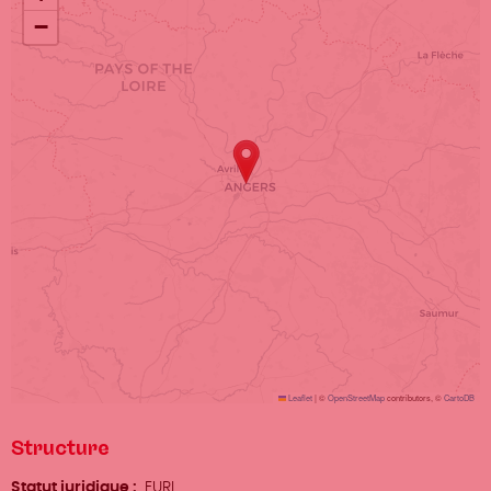
−
Leaflet
|
©
OpenStreetMap
contributors, ©
CartoDB
Structure
Statut juridique
EURL