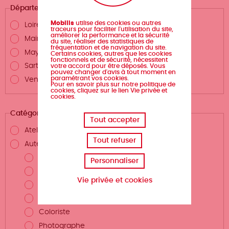
Département
Mobilis
utilise des cookies ou autres
Loire-Atlantique
traceurs pour faciliter l'utilisation du site,
améliorer la performance et la sécurité
Maine-et-Loire
du site, réaliser des statistiques de
fréquentation et de navigation du site.
Mayenne
Certains cookies, autres que les cookies
fonctionnels et de sécurité, nécessitent
Sarthe
votre accord pour être déposés. Vous
pouvez changer d'avis à tout moment en
paramétrant vos cookies.
Vendée
Pour en savoir plus sur notre politique de
cookies, cliquez sur le lien Vie privée et
cookies.
Catégories
Tout accepter
Atelier d'écriture
Tout refuser
Auteurs.rices et métiers de la création
Auteur.rice
Personnaliser
Scénariste
Vie privée et cookies
Illustrateur.rice
Dessinateur.rice
Coloriste
Photographe