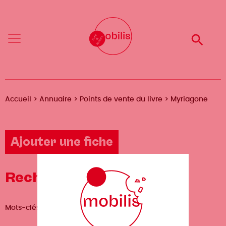
Aller
Mobilis
Mobilis
au
✕
✕
contenu
principal
Reche
Reche
Menu
Menu
Fil
Accueil
Annuaire
Points de vente du livre
Myriagone
d'Ariane
Ajouter une fiche
Recherche avancée
Mots-clés