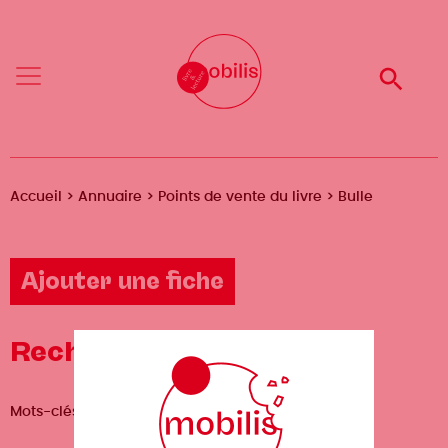
Aller
Mobilis
Mobilis
au
✕
✕
contenu
principal
Reche
Reche
Menu
Menu
Fil
Accueil
Annuaire
Points de vente du livre
Bulle
d'Ariane
Ajouter une fiche
Recherche avancée
Mots-clés