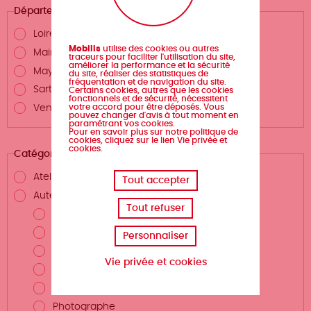
Département
Loire-Atlantique
Mobilis
utilise des cookies ou autres
Maine-et-Loire
traceurs pour faciliter l'utilisation du site,
améliorer la performance et la sécurité
Mayenne
du site, réaliser des statistiques de
fréquentation et de navigation du site.
Sarthe
Certains cookies, autres que les cookies
fonctionnels et de sécurité, nécessitent
votre accord pour être déposés. Vous
Vendée
pouvez changer d'avis à tout moment en
paramétrant vos cookies.
Pour en savoir plus sur notre politique de
cookies, cliquez sur le lien Vie privée et
cookies.
Catégories
Atelier d'écriture
Tout accepter
Auteurs.rices et métiers de la création
Tout refuser
Auteur.rice
Scénariste
Personnaliser
Illustrateur.rice
Vie privée et cookies
Dessinateur.rice
Coloriste
Photographe