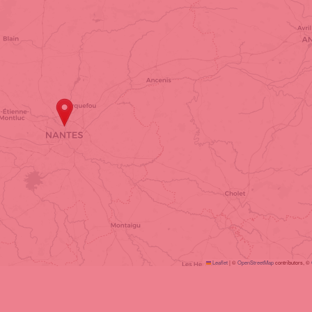
Leaflet
|
©
OpenStreetMap
contributors, ©