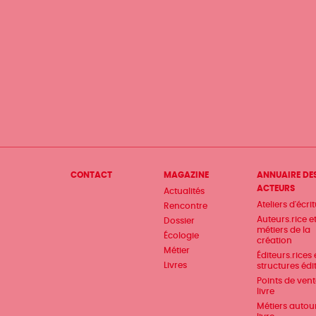
Menu
CONTACT
MAGAZINE
ANNUAIRE DE
ACTEURS
Actualités
Pied
Ateliers d'écri
Rencontre
de
Auteurs.rice e
Dossier
métiers de la
Écologie
page
création
Métier
Éditeurs.rices 
Livres
structures édi
Points de ven
livre
Métiers autou