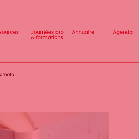
sources
sources
Journées pro
Journées pro
Annuaire
Annuaire
Agenda
Agenda
& formations
& formations
 Comète