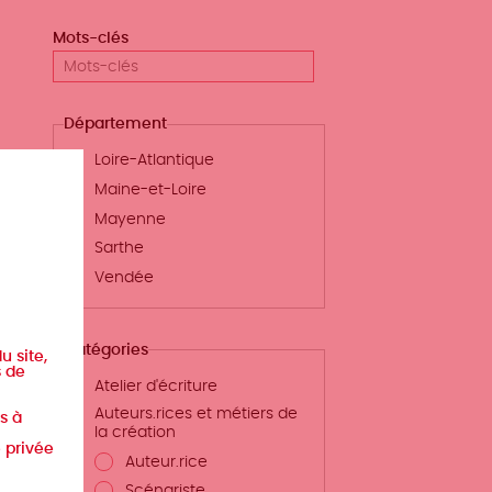
Mots-clés
Département
Loire-Atlantique
Maine-et-Loire
Mayenne
Sarthe
Vendée
Catégories
u site,
s de
Atelier d'écriture
Auteurs.rices et métiers de
s à
la création
e privée
Auteur.rice
Scénariste