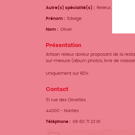
Autre(s) spécialité(s)
Relieur, doreur
Prénom
Edwige
Nom
Oliver
Présentation
Artisan relieur doreur proposant de la resta
sur-mesure (album photos, livre de naissanc
Uniquement sur RDV.
Contact
Adresse
51 rue des Olivettes
Ville
44000
-
Nantes
Téléphone
06 60 71 23 61
Localisation