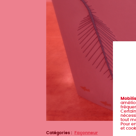
Mobili
amélior
fréquen
Certain
nécessi
tout m
Pour en
et cook
Catégories
Façonneur