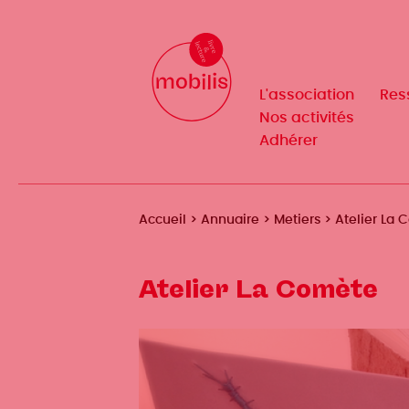
Aller
au
Mobilis
Mobilis
✕
contenu
✕
principal
L'association
L'association
Res
Res
Navigation
Navigation
Nos activités
Nos activités
Adhérer
Adhérer
principale
principale
Fil
Accueil
Annuaire
Metiers
Atelier La
d'Ariane
Atelier La Comète