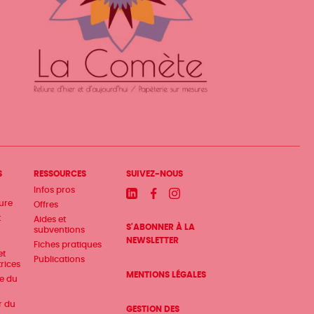
S
RESSOURCES
SUIVEZ-NOUS
Infos pros
Linkedin
Facebook
Instagram
ture
Offres
t
Aides et
S'ABONNER À LA
subventions
NEWSLETTER
Fiches pratiques
et
Publications
trices
MENTIONS LÉGALES
te du
r du
GESTION DES