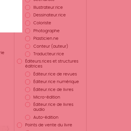
Illustrateur.rice
Dessinateur.rice
Coloriste
Photographe
Plasticien.ne
Conteur (auteur)
rie
Traducteur.rice
Éditeurs.rices et structures
éditrices
Éditeur.rice de revues
Éditeur.rice numérique
Éditeur.rice de livres
Micro-édition
Éditeur.rice de livres
audio
Auto-édition
Points de vente du livre