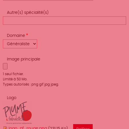
Autre(s) spécialité(s)
Domaine
Image principale
1 seul fichier.
Limité à 50 Mo.
Types autorisés : png gif jpg jpeg.
Logo
logo_pf_rouge.png
(231.15 Ko)