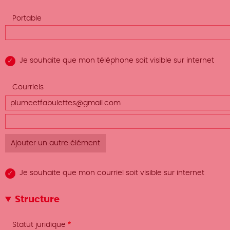
Portable
Je souhaite que mon téléphone soit visible sur internet
Afficher
Courriels
le poids
Courriels
(valeur
des
1)
Courriels
lignes
(valeur
2)
Je souhaite que mon courriel soit visible sur internet
Structure
Statut juridique