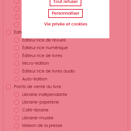
Photographe
Tout refuser
Plasticien.ne
Personnaliser
Conteur (auteur)
Vie privée et cookies
Traducteur.rice
Éditeurs.rices et structures éditrices
Éditeur.rice de revues
Éditeur.rice numérique
Éditeur.rice de livres
Micro-édition
Éditeur.rice de livres audio
Auto-édition
Points de vente du livre
Librairie indépendante
Librairie-papeterie
Café-librairie
Librairie-musée
Maison de la presse