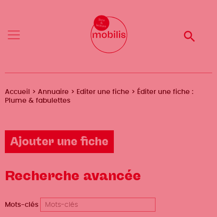
Aller
Mobilis
au
✕
contenu
Reche
Menu
principal
Fil
Accueil
Annuaire
Editer une fiche
Éditer une fiche :
Plume & fabulettes
d'Ariane
Ajouter une fiche
Recherche avancée
Mots-clés