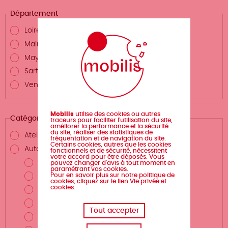
Département
Loire-Atlantique
Maine-et-Loire
Mayenne
Sarthe
Vendée
Mobilis
utilise des cookies ou autres
Catégories
traceurs pour faciliter l'utilisation du site,
améliorer la performance et la sécurité
du site, réaliser des statistiques de
Atelier d'écriture
fréquentation et de navigation du site.
Certains cookies, autres que les cookies
Auteurs.rices et métiers de la création
fonctionnels et de sécurité, nécessitent
votre accord pour être déposés. Vous
Auteur.rice
pouvez changer d'avis à tout moment en
paramétrant vos cookies.
Pour en savoir plus sur notre politique de
Scénariste
cookies, cliquez sur le lien Vie privée et
cookies.
Illustrateur.rice
Dessinateur.rice
Tout accepter
Coloriste