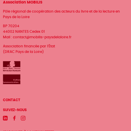
Association MOBILIS
Pôle régional de coopération des acteurs du livre et de la lecture en
Pays de la Loire
BP 70204
44002 NANTES Cedex 01
Mail :
contact@mobilis-paysdelaloire.fr
Association financée par l'État
(DRAC Pays de la Loire)
Menu
CONTACT
Pied
SUIVEZ-NOUS
de
Linkedin
Facebook
Instagram
page