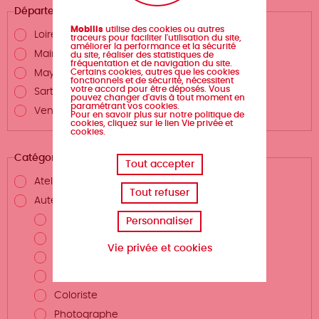
Département
Mobilis
utilise des cookies ou autres
Loire-Atlantique
traceurs pour faciliter l'utilisation du site,
améliorer la performance et la sécurité
Maine-et-Loire
du site, réaliser des statistiques de
fréquentation et de navigation du site.
Certains cookies, autres que les cookies
Mayenne
fonctionnels et de sécurité, nécessitent
votre accord pour être déposés. Vous
Sarthe
pouvez changer d'avis à tout moment en
paramétrant vos cookies.
Vendée
Pour en savoir plus sur notre politique de
cookies, cliquez sur le lien Vie privée et
cookies.
Catégories
Tout accepter
Atelier d'écriture
Tout refuser
Auteurs.rices et métiers de la création
Auteur.rice
Personnaliser
Scénariste
Vie privée et cookies
Illustrateur.rice
Dessinateur.rice
Coloriste
Photographe