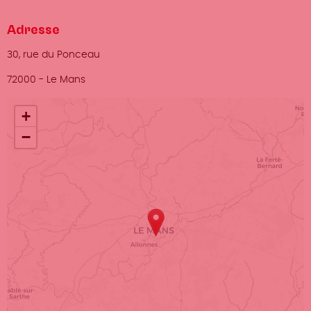
Adresse
Adresse
30, rue du Ponceau
Ville
72000
-
Le Mans
Localisation
+
−