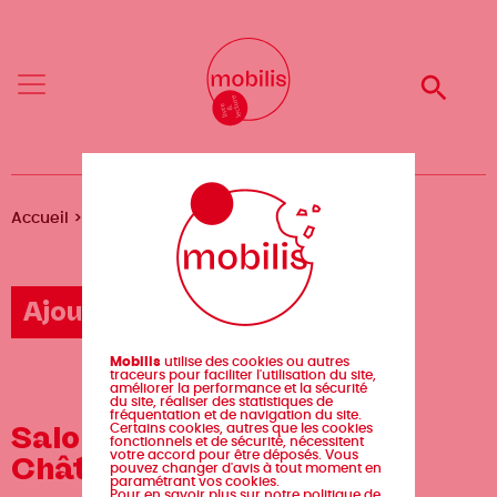
Aller
Mobilis
Mobilis
au
✕
✕
contenu
principal
Reche
Reche
Menu
Menu
Fil
Accueil
Agenda
Salon du livre de Châteaubriant
d'Ariane
Ajouter un événement
Mobilis
utilise des cookies ou autres
traceurs pour faciliter l'utilisation du site,
améliorer la performance et la sécurité
du site, réaliser des statistiques de
fréquentation et de navigation du site.
Salon du livre de
Certains cookies, autres que les cookies
fonctionnels et de sécurité, nécessitent
votre accord pour être déposés. Vous
Châteaubriant
pouvez changer d'avis à tout moment en
paramétrant vos cookies.
Pour en savoir plus sur notre politique de