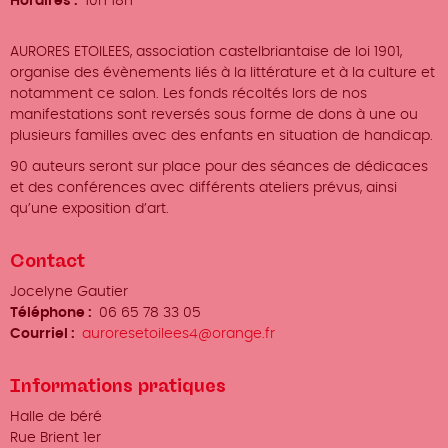
Horaires
10h 18h
AURORES ETOILEES, association castelbriantaise de loi 1901,
organise des évènements liés à la littérature et à la culture et
notamment ce salon. Les fonds récoltés lors de nos
manifestations sont reversés sous forme de dons à une ou
plusieurs familles avec des enfants en situation de handicap.
90 auteurs seront sur place pour des séances de dédicaces
et des conférences avec différents ateliers prévus, ainsi
qu’une exposition d’art.
Contact
Organisateur
Jocelyne Gautier
/
Téléphone
06 65 78 33 05
Prénom
Courriel
auroresetoilees4@orange.fr
Nom
Informations pratiques
Lieu
Halle de béré
Adresse
Rue Brient 1er