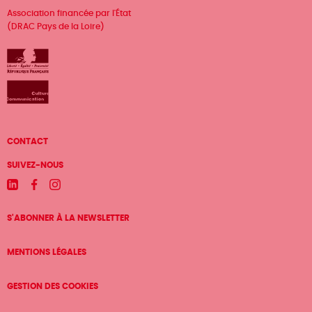
Association financée par l'État
(DRAC Pays de la Loire)
Menu
CONTACT
Pied
SUIVEZ-NOUS
de
Linkedin
Facebook
Instagram
page
S'ABONNER À LA NEWSLETTER
MENTIONS LÉGALES
GESTION DES COOKIES