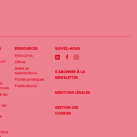
S
RESSOURCES
SUIVEZ-NOUS
Infos pros
Linkedin
Facebook
Instagram
ture
Offres
t
Aides et
S'ABONNER À LA
subventions
NEWSLETTER
Fiches pratiques
et
Publications
trices
MENTIONS LÉGALES
te du
r du
GESTION DES
COOKIES
e
livre
e