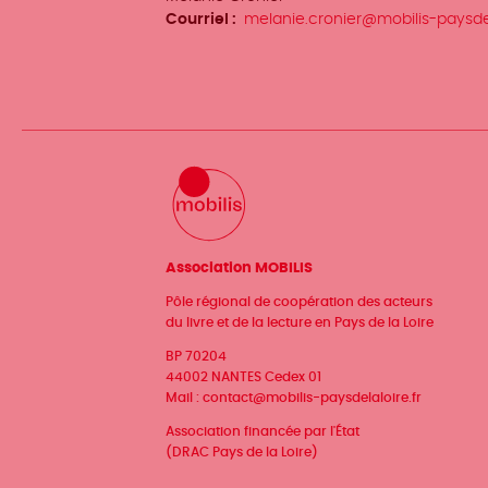
/
Courriel
melanie.cronier@mobilis-paysdel
Prénom
Nom
Association MOBILIS
Pôle régional de coopération des acteurs
du livre et de la lecture en Pays de la Loire
BP 70204
44002 NANTES Cedex 01
Mail :
contact@mobilis-paysdelaloire.fr
Association financée par l'État
(DRAC Pays de la Loire)