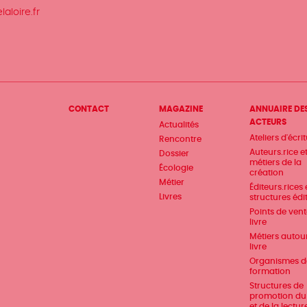
aloire.fr
Menu
CONTACT
MAGAZINE
ANNUAIRE DE
ACTEURS
Actualités
Pied
Ateliers d'écri
Rencontre
de
Auteurs.rice e
Dossier
métiers de la
Écologie
page
création
Métier
Éditeurs.rices 
Livres
structures édi
Points de ven
livre
Métiers autou
livre
Organismes d
formation
Structures de
promotion du 
et de la lectur