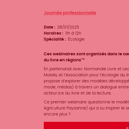
Type
Journée professionnelle
d'événement
Date
28/01/2025
Horaires
11h à 12h
Spécialité
Écologie
Ces webinaires sont organisés dans le ca
du livre en régions"*
En partenariat avec Normandie Livre et Lec
Mobilis, et l’Association pour l’écologie du 
propose d’explorer des modèles développés
mode, médias) à travers un dialogue entre 
acteur.ice du livre et de la lecture.
Ce premier webinaire questionne le modèle
Agriculture Paysanne) qui a su inspirer le s
encore plus ?