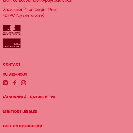
Mail :
contact@mobilis-paysdelaloire.fr
Association financée par l'État
(DRAC Pays de la Loire)
Menu
CONTACT
Pied
SUIVEZ-NOUS
de
Linkedin
Facebook
Instagram
page
S'ABONNER À LA NEWSLETTER
MENTIONS LÉGALES
GESTION DES COOKIES