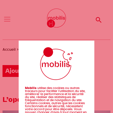
Aller
Mobilis
Mobilis
au
✕
✕
contenu
principal
Reche
Reche
Menu
Menu
Fil
Accueil
Agenda
L’opéra polaire
d'Ariane
Ajouter un événement
Mobilis
utilise des cookies ou autres
traceurs pour faciliter l'utilisation du site,
améliorer la performance et la sécurité
L’opéra polaire
du site, réaliser des statistiques de
fréquentation et de navigation du site.
Certains cookies, autres que les cookies
fonctionnels et de sécurité, nécessitent
votre accord pour être déposés. Vous
pouvez changer d'avis à tout moment en