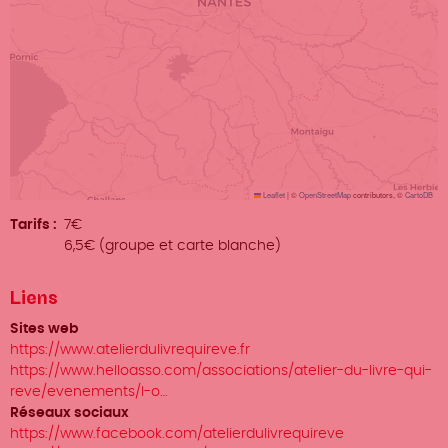
Leaflet
|
©
OpenStreetMap
contributors, ©
CartoDB
Tarifs
7€
6,5€ (groupe et carte blanche)
Liens
Sites web
https://www.atelierdulivrequireve.fr
https://www.helloasso.com/associations/atelier-du-livre-qui-
reve/evenements/l-o…
Réseaux sociaux
https://www.facebook.com/atelierdulivrequireve