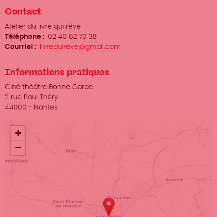
Contact
Organisateur
Atelier du livre qui rêve
/
Téléphone
02 40 82 70 38
Prénom
Courriel
livrequireve@gmail.com
Nom
Informations pratiques
Lieu
Ciné théâtre Bonne Garde
Adresse
2 rue Paul Théry
Ville
44000
-
Nantes
+
−