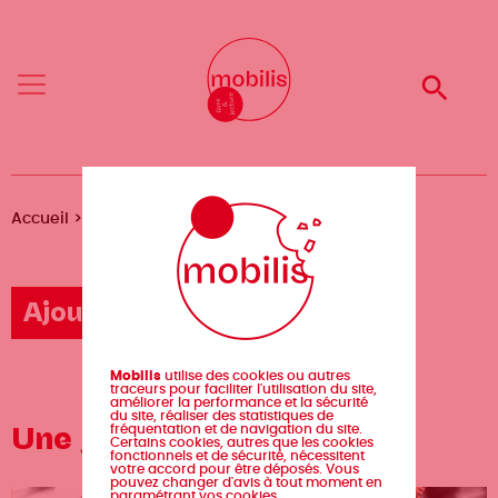
Aller
Mobilis
Mobilis
au
✕
✕
contenu
principal
Reche
Reche
Menu
Menu
Fil
Accueil
Agenda
Une journée de poésie
d'Ariane
Ajouter un événement
Mobilis
utilise des cookies ou autres
traceurs pour faciliter l'utilisation du site,
améliorer la performance et la sécurité
du site, réaliser des statistiques de
Une journée de poésie
fréquentation et de navigation du site.
Certains cookies, autres que les cookies
fonctionnels et de sécurité, nécessitent
votre accord pour être déposés. Vous
pouvez changer d'avis à tout moment en
paramétrant vos cookies.