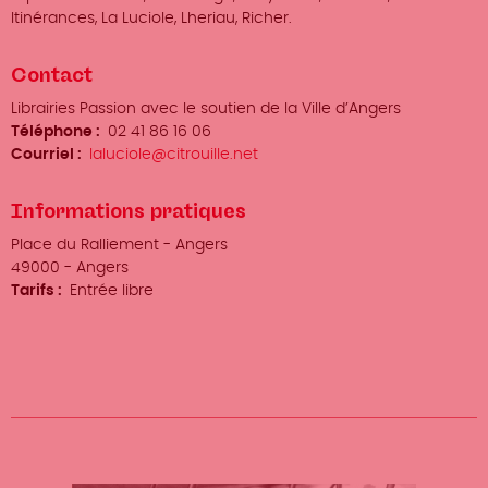
Itinérances, La Luciole, Lheriau, Richer.
Contact
Organisateur
Librairies Passion avec le soutien de la Ville d’Angers
/
Téléphone
02 41 86 16 06
Prénom
Courriel
laluciole@citrouille.net
Nom
Informations pratiques
Lieu
Place du Ralliement - Angers
Ville
49000
-
Angers
Tarifs
Entrée libre