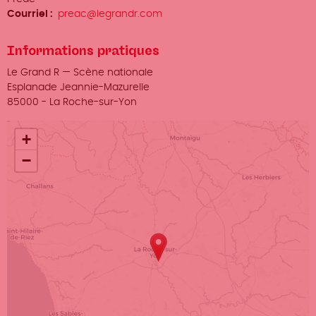
/
Courriel
preac@legrandr.com
Prénom
Nom
Informations pratiques
Lieu
Le Grand R — Scène nationale
Adresse
Esplanade Jeannie-Mazurelle
Ville
85000
-
La Roche-sur-Yon
+
−