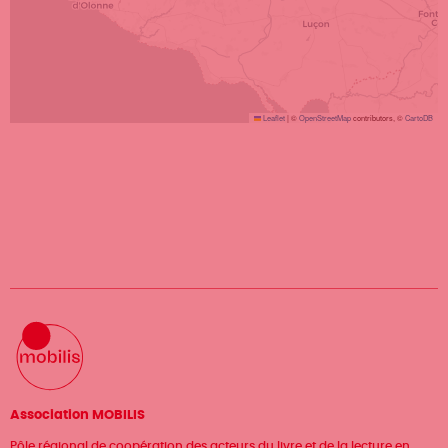
Leaflet
|
©
OpenStreetMap
contributors, ©
CartoDB
Association MOBILIS
Pôle régional de coopération des acteurs du livre et de la lecture en