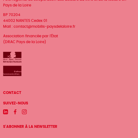
Pays de la Loire
BP 70204
44002 NANTES Cedex 01
Mail :
contact@mobilis-paysdelaloire.fr
Association financée par l'État
(DRAC Pays de la Loire)
Menu
CONTACT
Pied
SUIVEZ-NOUS
de
Linkedin
Facebook
Instagram
page
S'ABONNER À LA NEWSLETTER