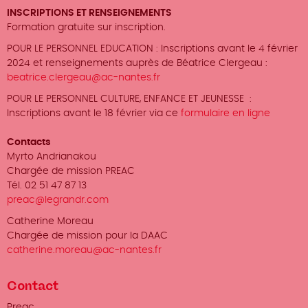
INSCRIPTIONS ET RENSEIGNEMENTS
Formation gratuite sur inscription.
POUR LE PERSONNEL EDUCATION : Inscriptions avant le 4 février
2024 et renseignements auprès de Béatrice Clergeau :
beatrice.clergeau@ac-nantes.fr
POUR LE PERSONNEL CULTURE, ENFANCE ET JEUNESSE :
Inscriptions avant le 18 février via ce
formulaire en ligne
Contacts
Myrto Andrianakou
Chargée de mission PREAC
Tél. 02 51 47 87 13
preac@legrandr.com
Catherine Moreau
Chargée de mission pour la DAAC
catherine.moreau@ac-nantes.fr
Contact
Organisateur
Preac