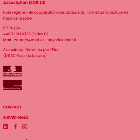
Association MOBILIS
Pôle régional de coopération des acteurs du livre et de la lecture en
Pays de la Loire
BP 70204
44002 NANTES Cedex 01
Mail :
contact@mobilis-paysdelaloire.fr
Association financée par l'État
(DRAC Pays de la Loire)
Menu
CONTACT
Pied
SUIVEZ-NOUS
de
Linkedin
Facebook
Instagram
page