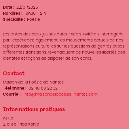
Date
22/01/2025
Horaires
19h30 - 21h
Spécialité
Poésie
Les textes des deux jeunes auteur·rice·s invité·e·s interrogent,
par l’expérience également, les mouvements actuels de nos
représentations culturelles sur les questions de genres et ses
différentes transitions, revendiquant de nouvelles libertés des
identités et façons de disposer de son corps.
Contact
Organisateur
Maison de la Poésie de Nantes
/
Téléphone
02 40 69 22 32
Prénom
Courriel
info@maisondelapoesie-nantes.com
Nom
Informations pratiques
Lieu
Askip
Adresse
2, allée Frida Kahlo