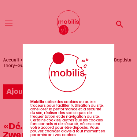
Aller
Mobilis
Mobilis
au
✕
✕
contenu
principal
Reche
Reche
Menu
Menu
Fil
Accueil
Agenda
«Dé.genrer» avec Etaïnn Zwer & Baptiste
Thery-Guilbert
d'Ariane
Ajouter un événement
Mobilis
utilise des cookies ou autres
traceurs pour faciliter l'utilisation du site,
améliorer la performance et la sécurité
du site, réaliser des statistiques de
fréquentation et de navigation du site.
Certains cookies, autres que les cookies
«Dé.genrer» avec Etaïnn
fonctionnels et de sécurité, nécessitent
votre accord pour être déposés. Vous
pouvez changer d'avis à tout moment en
Zwer & Baptiste Thery-
paramétrant vos cookies.