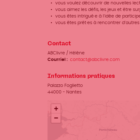
vous voulez découvrir de nouvelles lect
vous aimez les défis, les jeux et être surp
vous êtes intrigué·e à l’idée de participe
vous êtes prêt·es à rencontrer d’autres
Contact
Organisateur
ABClivre / Hélène
/
Courriel
contact@abclivre.com
Prénom
Nom
Informations pratiques
Lieu
Palazzo Foglietto
Ville
44000
-
Nantes
+
−