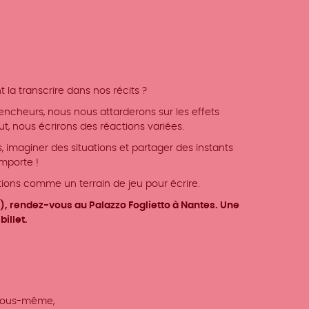
a transcrire dans nos récits ?
encheurs, nous nous attarderons sur les effets
ut, nous écrirons des réactions variées.
imaginer des situations et partager des instants
importe !
ons comme un terrain de jeu pour écrire.
i), rendez-vous au Palazzo Foglietto à Nantes. Une
illet.
 vous-même,