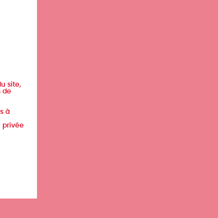
u site,
s de
s à
e privée