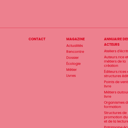
Menu
CONTACT
MAGAZINE
ANNUAIRE DE
ACTEURS
Actualités
Pied
Ateliers d'écri
Rencontre
de
Auteurs.rice e
Dossier
métiers de la
Écologie
page
création
Métier
Éditeurs.rices 
Livres
structures édi
Points de ven
livre
Métiers autou
livre
Organismes d
formation
Structures de
promotion du 
et de la lectur
Patrimoine écr