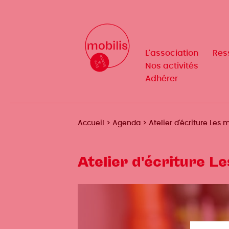
Aller
au
Mobilis
Mobilis
✕
contenu
✕
principal
L'association
L'association
Res
Res
Navigation
Navigation
Nos activités
Nos activités
Adhérer
Adhérer
principale
principale
Fil
Accueil
Agenda
Atelier d'écriture Les 
d'Ariane
Atelier d'écriture L