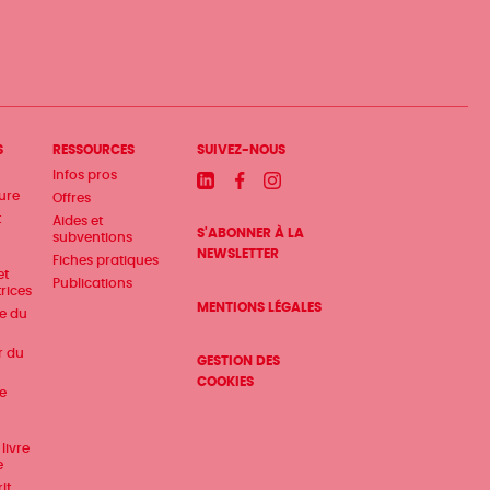
S
RESSOURCES
SUIVEZ-NOUS
Infos pros
Linkedin
Facebook
Instagram
ture
Offres
t
Aides et
S'ABONNER À LA
subventions
NEWSLETTER
Fiches pratiques
et
Publications
trices
MENTIONS LÉGALES
te du
r du
GESTION DES
COOKIES
e
livre
e
it