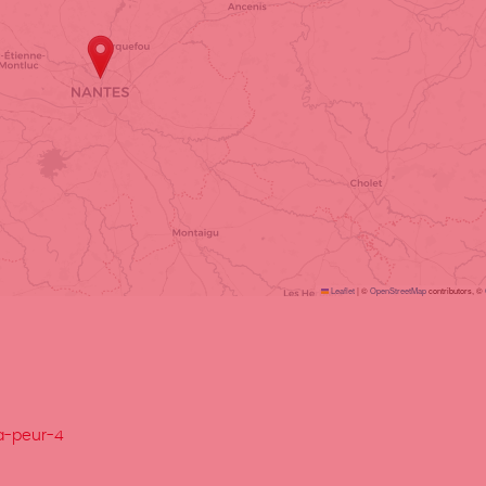
Leaflet
|
©
OpenStreetMap
contributors, ©
la-peur-4