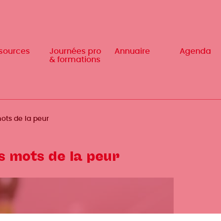
sources
sources
Journées pro
Journées pro
Annuaire
Annuaire
Agenda
Agenda
& formations
& formations
mots de la peur
es mots de la peur