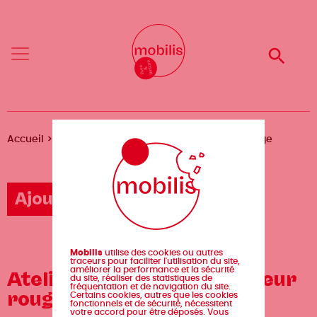
Aller
Mobilis
Mobilis
au
✕
✕
contenu
principal
Reche
Reche
Menu
Menu
Fil
Accueil
Agenda
Atelier d'écriture La couleur rouge
d'Ariane
Ajouter un événement
Mobilis
utilise des cookies ou autres
traceurs pour faciliter l'utilisation du site,
améliorer la performance et la sécurité
Atelier d'écriture La couleur
du site, réaliser des statistiques de
fréquentation et de navigation du site.
rouge
Certains cookies, autres que les cookies
fonctionnels et de sécurité, nécessitent
votre accord pour être déposés. Vous