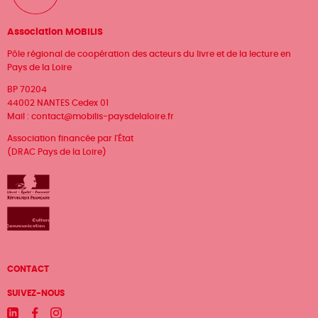
Association MOBILIS
Pôle régional de coopération des acteurs du livre et de la lecture en
Pays de la Loire
BP 70204
44002 NANTES Cedex 01
Mail :
contact@mobilis-paysdelaloire.fr
Association financée par l'État
(DRAC Pays de la Loire)
Menu
CONTACT
Pied
SUIVEZ-NOUS
Linkedin
Facebook
Instagram