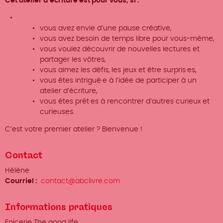
Cet atelier d’écriture est pour vous, si :
vous avez envie d’une pause créative,
vous avez besoin de temps libre pour vous-même,
vous voulez découvrir de nouvelles lectures et
partager les vôtres,
vous aimez les défis, les jeux et être surpris·es,
vous êtes intrigué·e à l’idée de participer à un
atelier d’écriture,
vous êtes prêt·es à rencontrer d’autres curieux et
curieuses.
C’est votre premier atelier ? Bienvenue !
Contact
Organisateur
Hélène
/
Courriel
contact@abclivre.com
Prénom
Nom
Informations pratiques
Lieu
Epicerie The good life