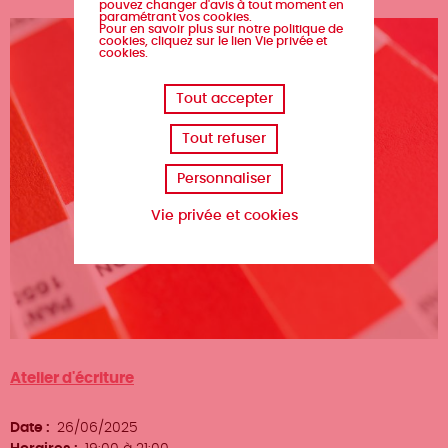
pouvez changer d'avis à tout moment en
paramétrant vos cookies.
Pour en savoir plus sur notre politique de
cookies, cliquez sur le lien Vie privée et
cookies.
Tout accepter
Tout refuser
Personnaliser
Vie privée et cookies
Type
Atelier d'écriture
d'événement
Date
26/06/2025