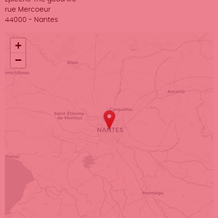
Adresse
rue Mercoeur
Ville
44000
-
Nantes
+
−